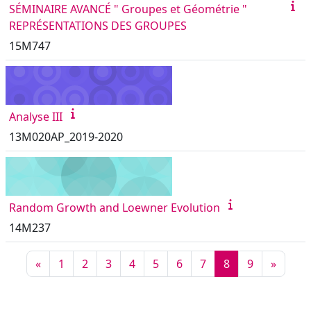
SÉMINAIRE AVANCÉ " Groupes et Géométrie "
REPRÉSENTATIONS DES GROUPES
15M747
Analyse III
13M020AP_2019-2020
Random Growth and Loewner Evolution
14M237
Page précédente
Page 1
Page 2
Page 3
Page 4
Page 5
Page 6
Page 7
Page 8
Page 9
Page s
«
1
2
3
4
5
6
7
8
9
»