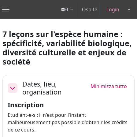
Vai al contenuto principale
Ospite
Login
Tog
Pannello laterale
7 leçons sur l'espèce humaine :
spécificité, variabilité biologique,
diversité culturelle et enjeux de
société
Schema della sezione
Dates, lieu,
Minimizza tutto
organisation
Minimizza
Inscription
Etudiant-e-s : il n'est pour l'instant
malheureusement pas possible d'obtenir les crédits
de ce cours.