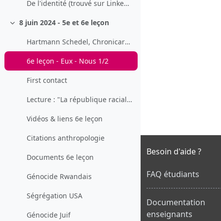
De l'identité (trouvé sur LinkedIn)
8 juin 2024 - 5e et 6e leçon
Replier
Hartmann Schedel, Chronicarum liber…, Norimbergae, 1493
6e leçon - Eux - Nous 1/2
First contact
Lecture : "La république raciale"
Vidéos & liens 6e leçon
Citations anthropologie
Besoin d'aide ?
Documents 6e leçon
FAQ étudiants
Génocide Rwandais
Ségrégation USA
Documentation
enseignants
Génocide Juif