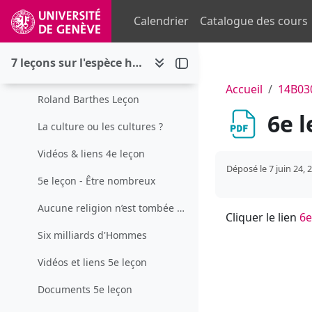
Passer au contenu principal
1 juin 2024 - 4e et 5e leçon
Calendrier
Catalogue des cours
Replier
4e leçon - Êtres de paroles
7 leçons sur l'espèce humaine : spécificité, variabilité biologique, diversité culturelle et enjeux de société
Article. Le propre de l'Homme : le verbe
Accueil
14B03
Roland Barthes Leçon
6e l
La culture ou les cultures ?
Vidéos & liens 4e leçon
Déposé le 7 juin 24, 
5e leçon - Être nombreux
Aucune religion n’est tombée du ciel
Cliquer le lien
6e
Six milliards d'Hommes
Vidéos et liens 5e leçon
Documents 5e leçon