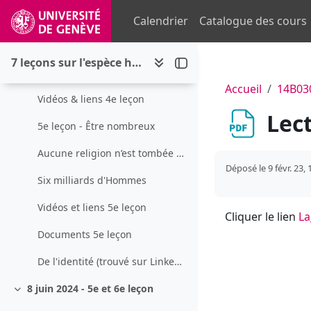
Passer au contenu principal
Article. Le propre de l'Homme : le verbe
Calendrier
Catalogue des cours
Roland Barthes Leçon
7 leçons sur l'espèce humaine : spécificité, variabilité biologique, diversité culturelle et enjeux de société
La culture ou les cultures ?
Accueil
14B03
Vidéos & liens 4e leçon
Lect
5e leçon - Être nombreux
Aucune religion n’est tombée du ciel
Déposé le 9 févr. 23, 
Six milliards d'Hommes
Vidéos et liens 5e leçon
Cliquer le lien
La
Documents 5e leçon
De l'identité (trouvé sur LinkedIn)
8 juin 2024 - 5e et 6e leçon
Replier