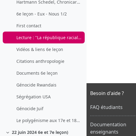
Hartmann Schedel, Chronicarum liber…, Norimbergae, 1493
6e leçon - Eux - Nous 1/2
First contact
Lecture : "La république raciale"
Vidéos & liens 6e leçon
Citations anthropologie
Documents 6e leçon
Génocide Rwandais
Besoin d'aide ?
Ségrégation USA
FAQ étudiants
Génocide Juif
Le polygénisme aux 17e et 18e siècles
Documentation
enseignants
22 juin 2024 6e et 7e leçon)
Replier