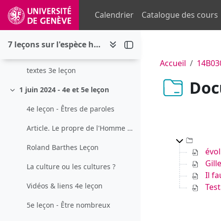
Passer au contenu principal
Qu'est-ce que le language humain ?
Calendrier
Catalogue des cours
Combien de cultures différentes dans le monde ?
7 leçons sur l'espèce humaine : spécificité, variabilité biologique, diversité culturelle et enjeux de société
3e leçon - Êtres indéterminés
Accueil
14B03
textes 3e leçon
Doc
1 juin 2024 - 4e et 5e leçon
Replier
4e leçon - Êtres de paroles
Article. Le propre de l'Homme : le verbe
Dossi
Roland Barthes Leçon
évol
Gil
La culture ou les cultures ?
Il f
Vidéos & liens 4e leçon
Test
5e leçon - Être nombreux