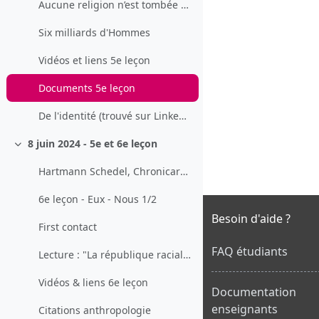
Aucune religion n’est tombée du ciel
Six milliards d'Hommes
Vidéos et liens 5e leçon
Documents 5e leçon
De l'identité (trouvé sur LinkedIn)
8 juin 2024 - 5e et 6e leçon
Replier
Hartmann Schedel, Chronicarum liber…, Norimbergae, 1493
6e leçon - Eux - Nous 1/2
Besoin d'aide ?
First contact
FAQ étudiants
Lecture : "La république raciale"
Vidéos & liens 6e leçon
Documentation
enseignants
Citations anthropologie