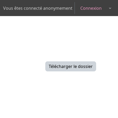
Vous êtes connecté anonymement
Connexion
Togg
Télécharger le dossier