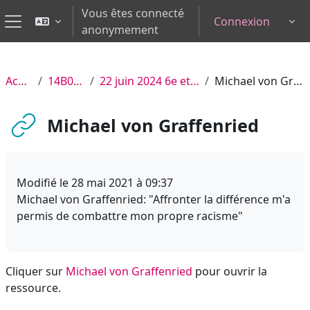
Passer au contenu principal
Vous êtes connecté
Connexion
Tog
anonymement
Panneau latéral
Accueil
14B030 CR
22 juin 2024 6e et 7e leçon)
Michael von Graffenried
Michael von Graffenried
Modifié
le 28 mai 2021 à 09:37
Michael von Graffenried: "Affronter la différence m'a
permis de combattre mon propre racisme"
Cliquer sur
Michael von Graffenried
pour ouvrir la
ressource.