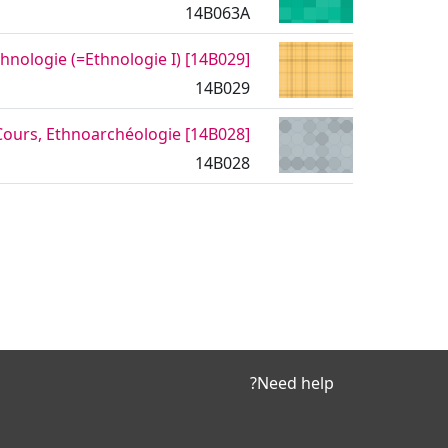
14B063A
[14B029] Anthropologie | Cours, Ethnologie (=Ethnologie I)
14B029
[14B028] Anthropologie | Cours, Ethnoarchéologie
14B028
Need help?