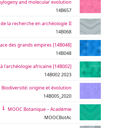
Phylogeny and molecular evolution
14B657
de la recherche en archéologie II
14B068
[14B048] Protohistoire de l'Afrique : de l'apparition du métal à la mise en place des grands empires
14B048
[14B002] Introduction à l'archéologie africaine
14B002 2023
Biodiversité: origine et évolution
14B005_2020
MOOC Botanique – Académie
MOOCBotAc