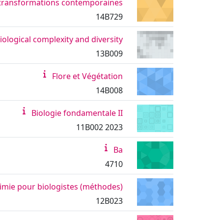
es transformations contemporaines
14B729
iological complexity and diversity
13B009
Flore et Végétation
14B008
Biologie fondamentale II
11B002 2023
Ba
4710
imie pour biologistes (méthodes)
12B023