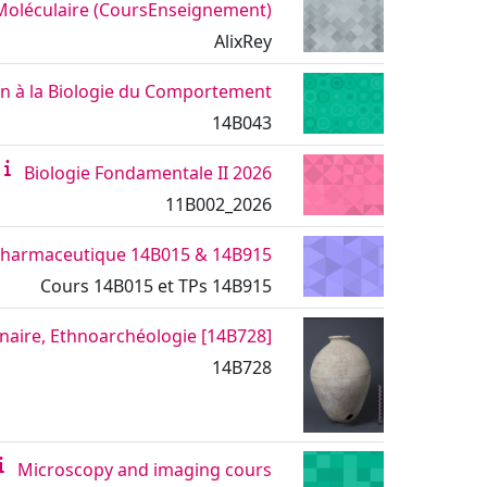
 Moléculaire (CoursEnseignement)
AlixRey
on à la Biologie du Comportement
14B043
Biologie Fondamentale II 2026
11B002_2026
pharmaceutique 14B015 & 14B915
Cours 14B015 et TPs 14B915
[14B728] Anthropologie | Séminaire, Ethnoarchéologie
14B728
Microscopy and imaging cours