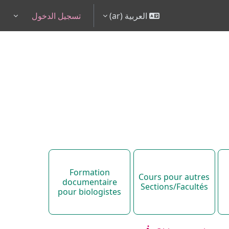
العربية ‎(ar)‎
تسجيل الدخول
pdown
Formation
Cours pour autres
documentaire
Sections/Facultés
pour biologistes