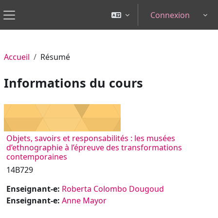
Passer au contenu principal
Connexion
Tog
Panneau latéral
Accueil
Résumé
Informations du cours
Objets, savoirs et responsabilités : les musées
d’ethnographie à l’épreuve des transformations
contemporaines
14B729
Enseignant-e:
Roberta Colombo Dougoud
Enseignant-e:
Anne Mayor