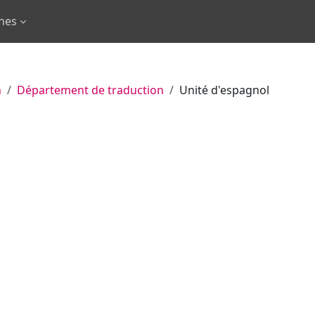
rnes
n
Département de traduction
Unité d'espagnol
des cours
er des cours