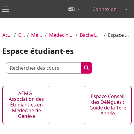
Passer au contenu principal
Connexion
Tog
Panneau latéral
Accueil
Cours
Médecine
Médecine humaine
Bachelor, année 1
Espace étudiant-es
Espace étudiant-es
Rechercher des cours
Rechercher des cour
AEMG -
Espace Conseil
Association des
des Délégués :
Étudiant-es en
Guide de la 1ère
Médecine de
Année
Genève