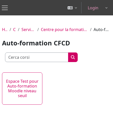
Vai al contenuto principale
Login
Tog
Pannello laterale
Home
Corsi
Services centraux
Centre pour la formation continue et à distance (CFCD)
Auto-formation CFCD
Auto-formation CFCD
Cerca corsi
Cerca corsi
Espace Test pour
Auto-formation
Moodle niveau
seuil