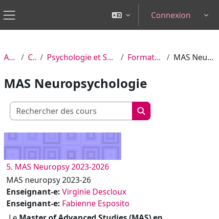
Passer au contenu principal
Connexion
Tog
Panneau latéral
Accueil
Cours
Psychologie et Sciences de l'Éducation
Formation Continue
MAS Neuropsychologie
MAS Neuropsychologie
Rechercher des cours
Rechercher des cour
5. MAS Neuropsy 2023-2026
MAS neuropsy 2023-26
Enseignant-e:
Virginie Descloux
Enseignant-e:
Fabienne Esposito
Le
Master of Advanced Studies (MAS) en