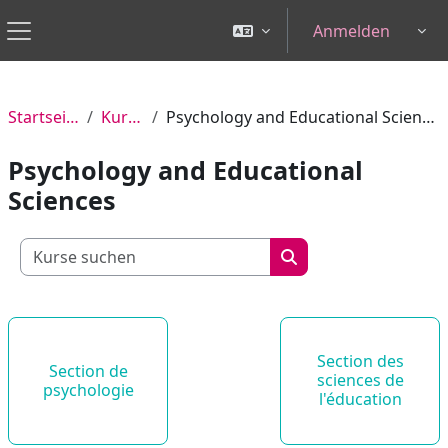
Zum Hauptinhalt
Anmelden
Tog
Website-Übersicht
Startseite
Kurse
Psychology and Educational Sciences
Psychology and Educational
Sciences
Kurse suchen
Kurse suchen
Section des
Section de
sciences de
psychologie
l'éducation