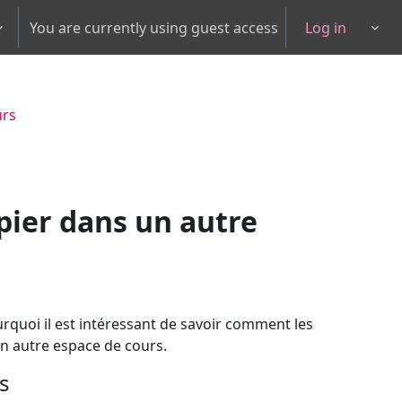
You are currently using guest access
Log in
Togg
urs
opier dans un autre
rquoi il est intéressant de savoir comment les
un autre espace de cours.
s