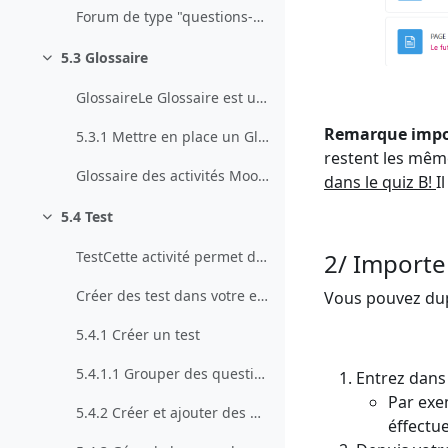
Forum de type "questions-réponses"
5.3 Glossaire
Collapse
GlossaireLe Glossaire est un outil intéressant par...
Remarque impor
5.3.1 Mettre en place un Glossaire
restent les mêm
Glossaire des activités Moodle
dans le quiz B!
I
5.4 Test
Collapse
2/ Importer
TestCette activité permet de créer des quizzes, po...
Créer des test dans votre espace de cours Moodle. ...
Vous pouvez dupl
5.4.1 Créer un test
5.4.1.1 Grouper des questions d'un test
Entrez dans 
Par exe
5.4.2 Créer et ajouter des nouvelles questions
éffectu