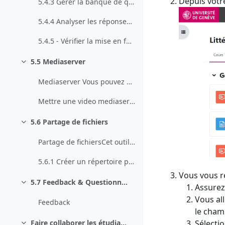
Depuis votre
5.4.3 Gérer la banque de questions NOUVEAU Moodle 5.0
5.4.4 Analyser les réponses du Test
5.4.5 - Vérifier la mise en forme des questions
5.5 Mediaserver
Collapse
Mediaserver Vous pouvez utiliser le plug-in medias...
Mettre une video mediaserver
5.6 Partage de fichiers
Collapse
Partage de fichiersCet outil peut être utilisé de ... (copie)
5.6.1 Créer un répertoire partagé
Vous vous re
5.7 Feedback & Questionnaire
Collapse
Assurez
Vous all
Feedback
le cham
Faire collaborer les étudiant-es entre elles/eux
Sélecti