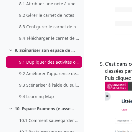
8.1 Attribuer une note à une activité
8.2 Gérer le carnet de notes
8.3 Configurer le carnet de notes pour afficher une note selon le barème suisse
8.4 Télécharger le carnet de note
9. Scénariser son espace de cours
Collapse
9.1 Dupliquer des activités ou les copier dans un autre espace de cours
C'est dans c
classées par
9.2 Améliorer l'apparence de son espace de cours
Puis cliquez
9.3 Scénariser à l'aide du suivi d'achèvement et des restrictions d'accès
9.4 Learning Map
10. Espace Examens (e-assessment)
Collapse
10.1 Comment sauvegarder son espace d’examen
10.2 Restaurer une sauvegarde