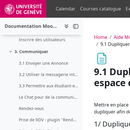
Skip to main content
2.3 Modifier le rôle des personnes dans votre cours
Calendar
Courses catalogue
Ex
2.4 Gérer les inscriptions
Documentation Moodle pour les enseignant-es, assistant-es et gestionnaires
2.5 Télécharger la liste des étudiant-es inscrit-es à l'espace de cours
Home
Aide M
Inscrire des utilisateurs
9.1 Dupliquer
3. Communiquer
Collapse
3.1 Envoyer une Annonce
9.1 Dup
3.2 Utiliser la messagerie interne
espace 
3.3 Permettre aux étudiant-es d'utiliser la messagerie interne en mode groupe
Le Chat pour de la communication ponctuelle
Mettre en place 
Rendez-vous
dupliquer afin d
Prise de RDV - plugin "Rendez-vous"
1/ Dupliqu