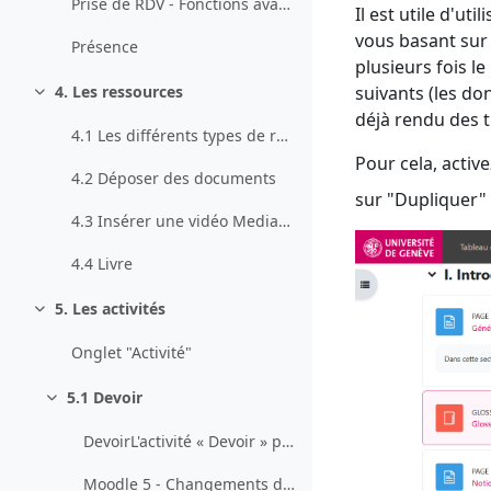
Prise de RDV - Fonctions avancées
Il est utile d'u
vous basant sur 
Présence
plusieurs fois l
4. Les ressources
suivants (les do
Collapse
déjà rendu des 
4.1 Les différents types de ressources
Pour cela, active
4.2 Déposer des documents
sur "Dupliquer"
4.3 Insérer une vidéo Mediaserver
4.4 Livre
5. Les activités
Collapse
Onglet "Activité"
5.1 Devoir
Collapse
DevoirL'activité « Devoir » permet de créer une zo...
Moodle 5 - Changements d'interface