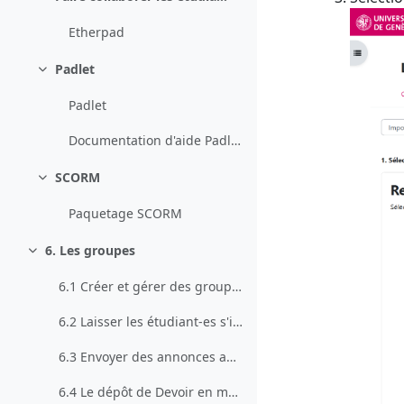
Collapse
Etherpad
Padlet
Collapse
Padlet
Documentation d'aide Padlet + intégration à Moodle
SCORM
Collapse
Paquetage SCORM
6. Les groupes
Collapse
6.1 Créer et gérer des groupes
6.2 Laisser les étudiant-es s'inscrire eux-mêmes aux groupes avec l'activité "Choix de groupe"
6.3 Envoyer des annonces aux groupes
6.4 Le dépôt de Devoir en mode groupe