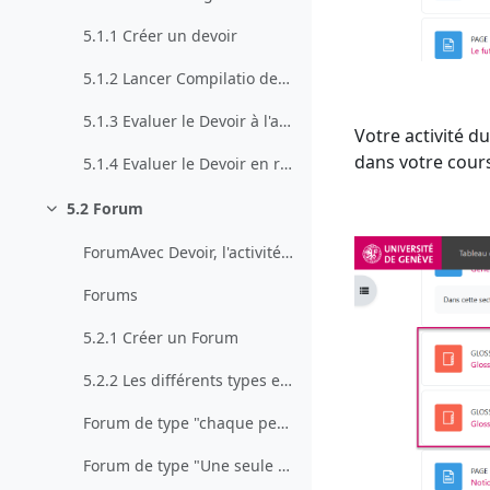
5.1.1 Créer un devoir
5.1.2 Lancer Compilatio depuis Devoir (outil d'aide à la détection du plagiat)
5.1.3 Evaluer le Devoir à l'aide d'une grille d'évaluation
Votre activité d
dans votre cours
5.1.4 Evaluer le Devoir en remettant un fichier corrigé
5.2 Forum
Collapse
ForumAvec Devoir, l'activité Forum est un outil ph...
Forums
5.2.1 Créer un Forum
5.2.2 Les différents types et usages de forum
Forum de type "chaque personne lance une discussion unique"
Forum de type "Une seule discussion"