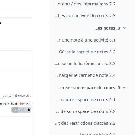
7.2 Les blocs pour afficher du contenu / des informations
7.3 Les blocs reliés aux activité du cours
8. Les notes
طي
8.1 Attribuer une note à une activité
8.2 Gérer le carnet de notes
8.3 Configurer le carnet de notes pour afficher une note selon le barème suisse
8.4 Télécharger le carnet de note
9. Scénariser son espace de cours
طي
9.1 Dupliquer des activités ou les copier dans un autre espace de cours
9.2 Améliorer l'apparence de son espace de cours
9.3 Scénariser à l'aide du suivi d'achèvement et des restrictions d'accès
9.4 Learning Map