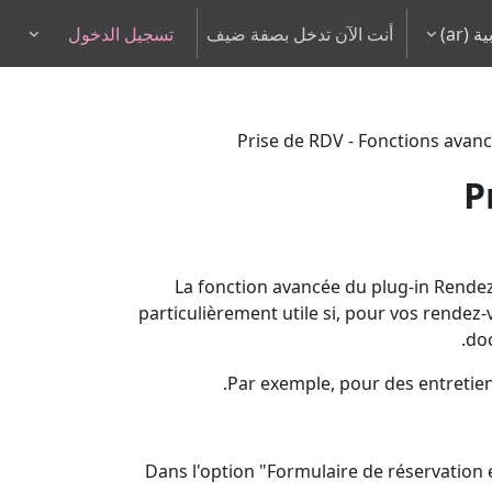
‎(ar)‎
أنت الآن تدخل بصفة ضيف
تسجيل الدخول
pdown
Prise de RDV - Fonctions avan
P
La fonction avancée du plug-in Rendez-
particulièrement utile si, pour vos rendez-
doc
Par exemple, pour des entretiens
Dans l'option "Formulaire de réservation 