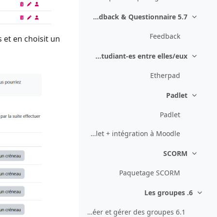
5.7 Feedback & Questionnaire
طي
Feedback
 et en choisit un.
Faire collaborer les étudiant-es entre elles/eux
طي
Etherpad
Padlet
طي
Padlet
Documentation d'aide Padlet + intégration à Moodle
SCORM
طي
Paquetage SCORM
6. Les groupes
طي
6.1 Créer et gérer des groupes