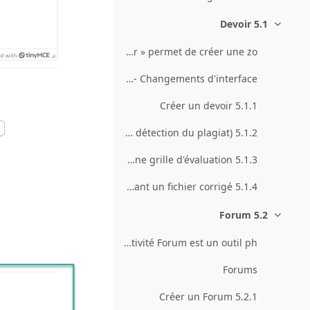
5.1 Devoir
طي
DevoirL'activité « Devoir » permet de créer une zo...
Moodle 5 - Changements d'interface
5.1.1 Créer un devoir
5.1.2 Lancer Compilatio depuis Devoir (outil d'aide à la détection du plagiat)
5.1.3 Evaluer le Devoir à l'aide d'une grille d'évaluation
5.1.4 Evaluer le Devoir en remettant un fichier corrigé
5.2 Forum
طي
ForumAvec Devoir, l'activité Forum est un outil ph...
Forums
5.2.1 Créer un Forum