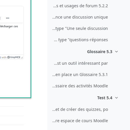
5.2.2 Les différents types et usages de forum
Forum de type "chaque personne lance une discussion unique"
Forum de type "Une seule discussion"
Forum de type "questions-réponses"
5.3 Glossaire
طي
GlossaireLe Glossaire est un outil intéressant par...
5.3.1 Mettre en place un Glossaire
Glossaire des activités Moodle
5.4 Test
طي
TestCette activité permet de créer des quizzes, po...
Créer des test dans votre espace de cours Moodle. ...