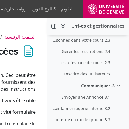
خطى إلى المحتوى الرئيسي
2.1 Inscrire des utilisatrices / utilisateurs
التقويم
كتالوج الدورة
روابط خارجية
2.1.1 Ajouter des méthodes d'inscription
Documentation Moodle pour les enseignant-es, assistant-es et gestionnaires
2.2 Les différents rôles
الصفحة الرئيسية
2.3 Modifier le rôle des personnes dans votre cours
cées
2.4 Gérer les inscriptions
2.5 Télécharger la liste des étudiant-es inscrit-es à l'espace de cours
Inscrire des utilisateurs
n. Ceci peut être
s fournissent des
3. Communiquer
طي
des instructions.
3.1 Envoyer une Annonce
 vous être utile.
3.2 Utiliser la messagerie interne
tivité formulaire.
3.3 Permettre aux étudiant-es d'utiliser la messagerie interne en mode groupe
ettre en place le