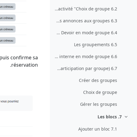
6.2 Laisser les étudiant-es s'inscrire eux-mêmes aux groupes avec l'activité "Choix de groupe"
6.3 Envoyer des annonces aux groupes
6.4 Le dépôt de Devoir en mode groupe
6.5 Les groupements
6.6 Permettre aux membres du groupe d'utiliser la messagerie interne en mode groupe
 puis confirme sa
réservation.
6.7 Test (Quiz) en groupe (1 participation par groupe)
Créer des groupes
Choix de groupe
Gérer les groupes
7. Les blocs
طي
7.1 Ajouter un bloc