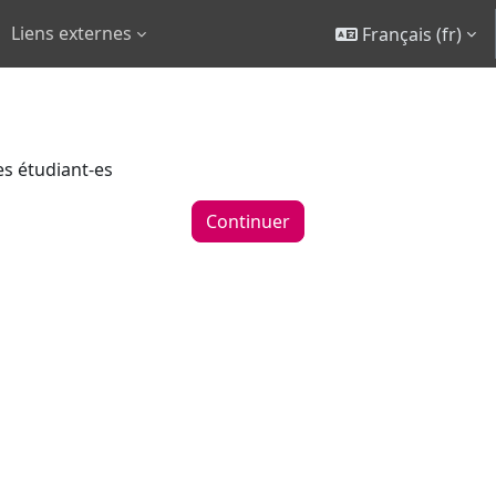
Liens externes
Français ‎(fr)‎
es étudiant-es
Continuer