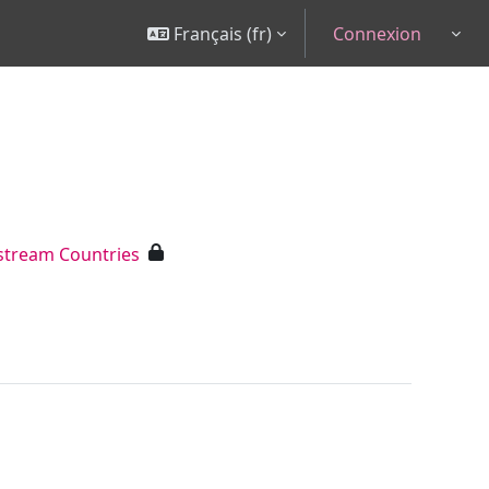
Français ‎(fr)‎
Connexion
Togg
stream Countries