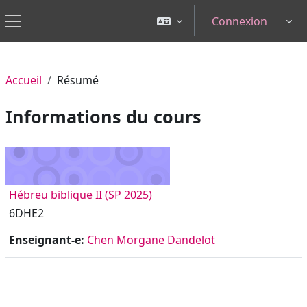
Passer au contenu principal
Connexion
Tog
Panneau latéral
Accueil
Résumé
Informations du cours
Hébreu biblique II (SP 2025)
6DHE2
Enseignant-e:
Chen Morgane Dandelot