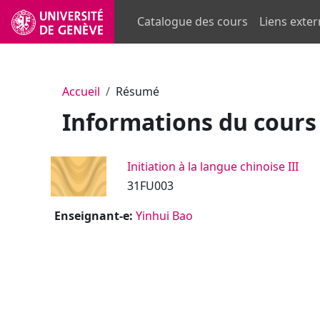
Passer au contenu principal
Catalogue des cours
Liens exte
Accueil
Résumé
Informations du cours
Initiation à la langue chinoise III
31FU003
Enseignant-e:
Yinhui Bao