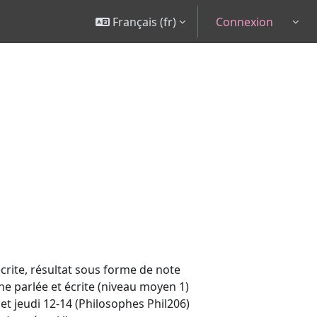
Français ‎(fr)‎
Connexion
Togg
crite, résultat sous forme de note
ne parlée et écrite (niveau moyen 1)
 et jeudi 12-14 (Philosophes Phil206)