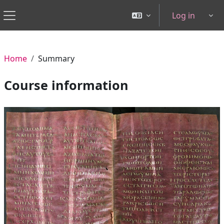
Skip to main content
Log in
Tog
Side panel
Home
Summary
Course information