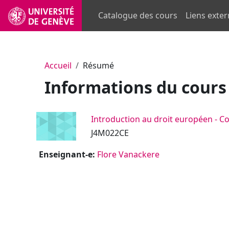
Passer au contenu principal
Catalogue des cours
Liens exte
Accueil
Résumé
Informations du cours
Introduction au droit européen - 
J4M022CE
Enseignant-e:
Flore Vanackere