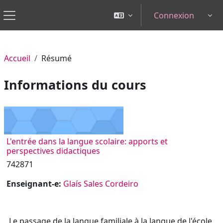
Passer au contenu principal
Connexion
Tog
Panneau latéral
Accueil
Résumé
Informations du cours
L'entrée dans la langue scolaire: apports et
perspectives didactiques
742871
Enseignant-e:
Glaís Sales Cordeiro
Le passage de la langue familiale à la langue de l'école