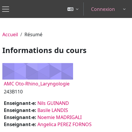
Passer au contenu principal
Connexion
Tog
Panneau latéral
Accueil
Résumé
Informations du cours
AMC Oto-Rhino_Laryngologie
243B110
Enseignant-e:
Nils GUINAND
Enseignant-e:
Basile LANDIS
Enseignant-e:
Noemie MADRIGALI
Enseignant-e:
Angelica PEREZ FORNOS