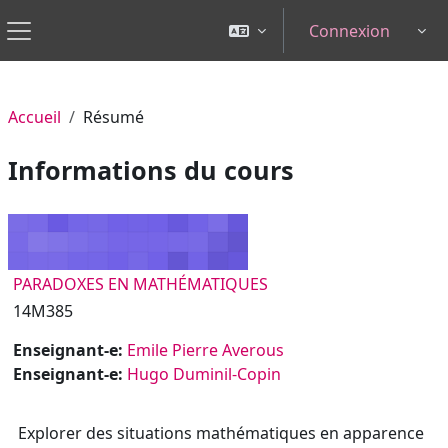
Passer au contenu principal
Connexion
Tog
Panneau latéral
Accueil
Résumé
Informations du cours
PARADOXES EN MATHÉMATIQUES
14M385
Enseignant-e:
Emile Pierre Averous
Enseignant-e:
Hugo Duminil-Copin
Explorer des situations mathématiques en apparence