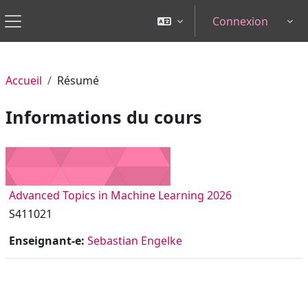
Passer au contenu principal
Connexion
Tog
Panneau latéral
Accueil
Résumé
Informations du cours
Advanced Topics in Machine Learning 2026
S411021
Enseignant-e:
Sebastian Engelke