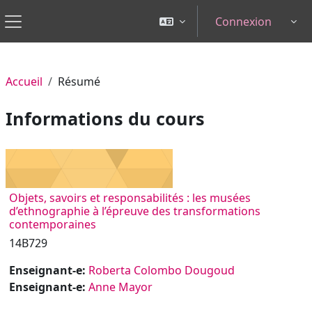
Passer au contenu principal
Connexion
Tog
Panneau latéral
Accueil
Résumé
Informations du cours
Objets, savoirs et responsabilités : les musées
d’ethnographie à l’épreuve des transformations
contemporaines
14B729
Enseignant-e:
Roberta Colombo Dougoud
Enseignant-e:
Anne Mayor