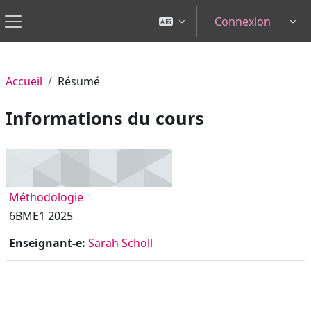
Passer au contenu principal
Connexion
Tog
Panneau latéral
Accueil
Résumé
Informations du cours
Méthodologie
6BME1 2025
Enseignant-e:
Sarah Scholl