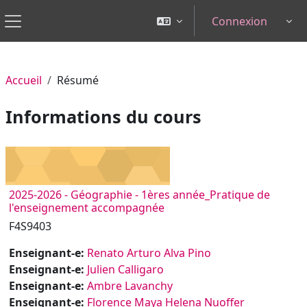
Passer au contenu principal
Connexion
Tog
Panneau latéral
Accueil
Résumé
Informations du cours
2025-2026 - Géographie - 1ères année_Pratique de
l'enseignement accompagnée
F4S9403
Enseignant-e:
Renato Arturo Alva Pino
Enseignant-e:
Julien Calligaro
Enseignant-e:
Ambre Lavanchy
Enseignant-e:
Florence Maya Helena Nuoffer