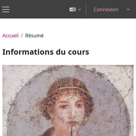
Passer au contenu principal
Connexion
Tog
Panneau latéral
Accueil
Résumé
Informations du cours