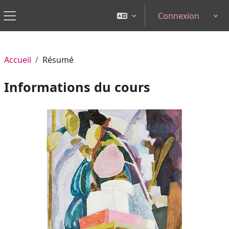
Passer au contenu principal
Connexion
Tog
Panneau latéral
Accueil
Résumé
Informations du cours