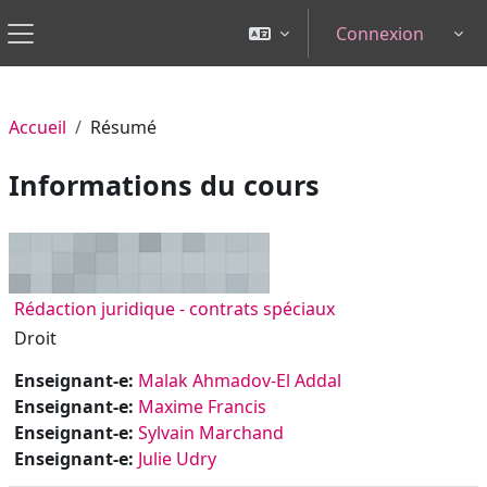
Passer au contenu principal
Connexion
Tog
Panneau latéral
Accueil
Résumé
Informations du cours
Rédaction juridique - contrats spéciaux
Droit
Enseignant-e:
Malak Ahmadov-El Addal
Enseignant-e:
Maxime Francis
Enseignant-e:
Sylvain Marchand
Enseignant-e:
Julie Udry