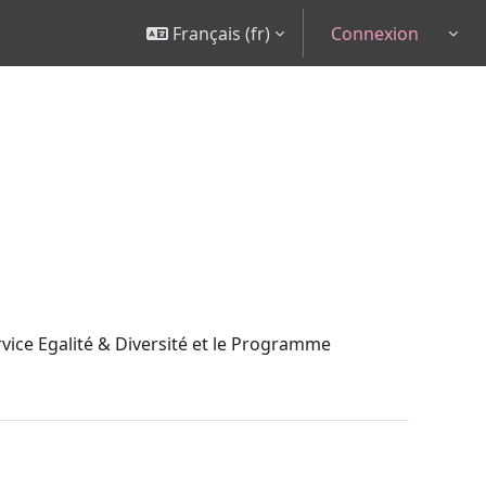
Français ‎(fr)‎
Connexion
Togg
ervice Egalité & Diversité et le Programme