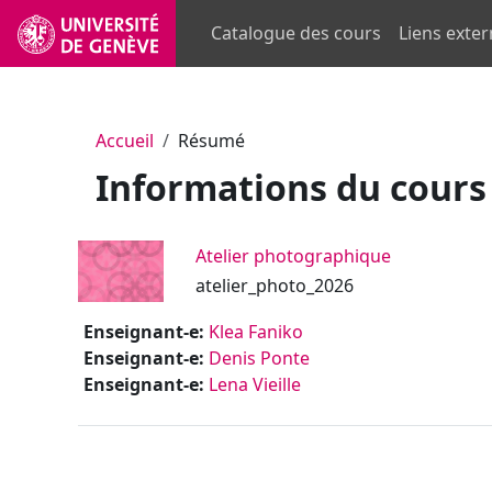
Passer au contenu principal
Catalogue des cours
Liens exte
Accueil
Résumé
Informations du cours
Atelier photographique
atelier_photo_2026
Enseignant-e:
Klea Faniko
Enseignant-e:
Denis Ponte
Enseignant-e:
Lena Vieille