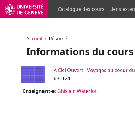
Passer au contenu principal
Catalogue des cours
Liens exte
Accueil
Résumé
Informations du cours
À Ciel Ouvert - Voyages au coeur d
6BET24
Enseignant-e:
Ghislain Waterlot