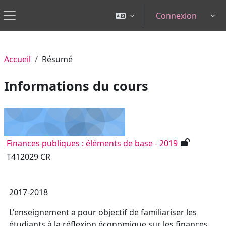
Passer au contenu principal
Connexion
Tog
Panneau latéral
Accueil
Résumé
Informations du cours
Finances publiques : éléments de base - 2019
T412029 CR
2017-2018
L'enseignement a pour objectif de familiariser les
étudiants à la réflexion économique sur les finances