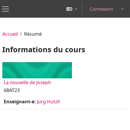
Passer au contenu principal
Connexion
Tog
Panneau latéral
Accueil
Résumé
Informations du cours
La nouvelle de Joseph
6BAT23
Enseignant-e:
Jürg Hutzli