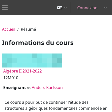
Passer au contenu principal
Connexion
Tog
Panneau latéral
Accueil
Résumé
Informations du cours
Algèbre II 2021-2022
12M010
Enseignant-e:
Anders Karlsson
Ce cours a pour but de continuer l’étude des
structures algébriques fondamentales commencée en