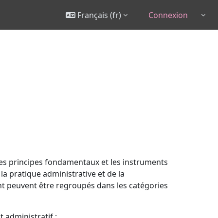
Français ‎(fr)‎
Connexion
Togg
les principes fondamentaux et les instruments
 la pratique administrative et de la
nt peuvent être regroupés dans les catégories
t administratif ;