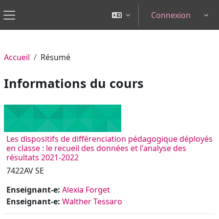
Passer au contenu principal
Connexion
Tog
Panneau latéral
Accueil
Résumé
Informations du cours
Les dispositifs de différenciation pédagogique déployés
en classe : le recueil des données et l'analyse des
résultats 2021-2022
7422AV SE
Enseignant-e:
Alexia Forget
Enseignant-e:
Walther Tessaro