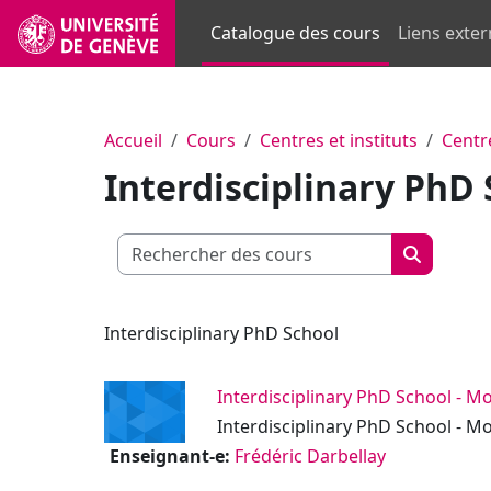
Passer au contenu principal
Catalogue des cours
Liens exte
Accueil
Cours
Centres et instituts
Centre
Interdisciplinary PhD
Rechercher 
Recherch
Interdisciplinary PhD School
Interdisciplinary PhD School - Mo
Interdisciplinary PhD School - Mo
Enseignant-e:
Frédéric Darbellay