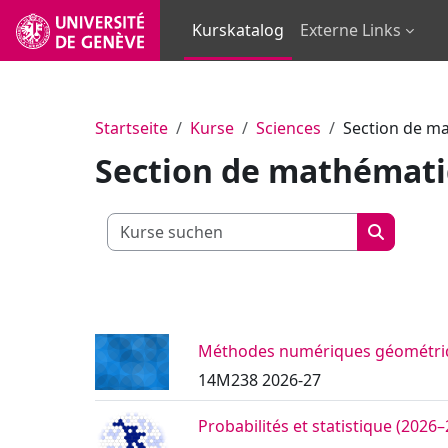
Zum Hauptinhalt
Kurskatalog
Externe Links
Startseite
Kurse
Sciences
Section de m
Section de mathémat
Kurse such
Kurse su
Méthodes numériques géométrique
14M238 2026-27
Probabilités et statistique (2026