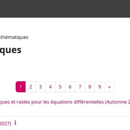
athématiques
iques
en
chen
Seite 1
Seite 2
Seite 3
Seite 4
Seite 5
Seite 6
Seite 7
Seite 8
Seite 9
Nächste 
1
2
3
4
5
6
7
8
9
»
s et raides pour les équations différentielles (Automne 
–2027)