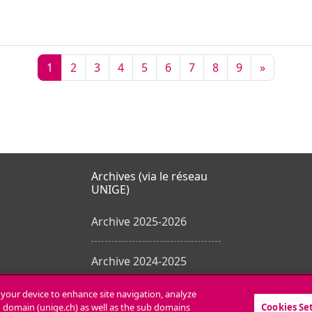
Seite 1
Seite 2
Seite 3
Seite 4
Seite 5
Seite 6
Seite 7
Seite 8
Seite 9
Nächste 
1
2
3
4
5
6
7
8
9
»
Archives (via le réseau
UNIGE)
Archive 2025-2026
Archive 2024-2025
n your device to enhance site navigation, analyze
Toutes les archives
in domain (unige.ch) as well as the sub domains
Cookies Se