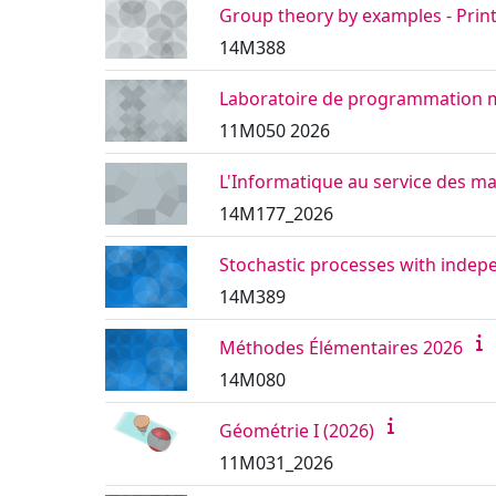
Group theory by examples - Pri
14M388
Laboratoire de programmation 
11M050 2026
L'Informatique au service des m
14M177_2026
Stochastic processes with indep
14M389
Méthodes Élémentaires 2026
14M080
Géométrie I (2026)
11M031_2026