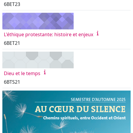
6BET23
L'éthique protestante: histoire et enjeux
6BET21
Dieu et le temps
6BTS21