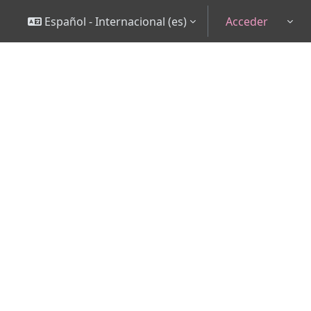
Español - Internacional ‎(es)‎
Acceder
Togg