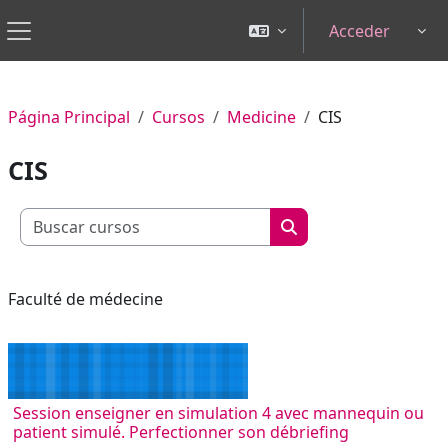
Salta al contenido principal
Acceder
Tog
Panel lateral
Página Principal
Cursos
Medicine
CIS
CIS
Buscar cursos
Buscar cursos
Faculté de médecine
Session enseigner en simulation 4 avec mannequin ou
patient simulé. Perfectionner son débriefing