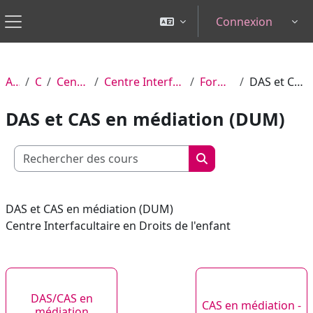
Passer au contenu principal
Connexion
Tog
Panneau latéral
Accueil
Cours
Centres et instituts
Centre Interfacultaire en Droits de l'Enfant
Formation Continue
DAS et CAS en médiation (DUM)
DAS et CAS en médiation (DUM)
Rechercher des cours
Rechercher des cour
DAS et CAS en médiation (DUM)
Centre Interfacultaire en Droits de l'enfant
DAS/CAS en
CAS en médiation -
médiation