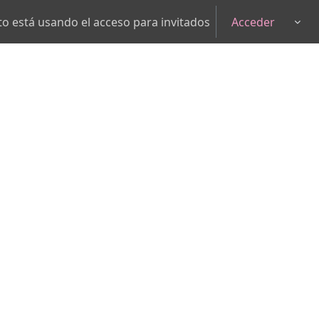
 está usando el acceso para invitados
Acceder
Togg