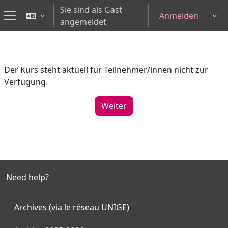
Zum Hauptinhalt
Sie sind als Gast
Anmelden
Tog
angemeldet
Website-Übersicht
Der Kurs steht aktuell für Teilnehmer/innen nicht zur
Verfügung.
Weiter
Need help?
Archives (via le réseau UNIGE)