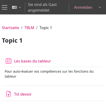
Zum Hauptinhalt
Sie sind als Gast
Anmelden
Tog
angemeldet
Website-Übersicht
Startseite
TBLM
Topic 1
Topic 1
Abschnittsübersicht
Test
Les bases du tableur
Pour auto-évaluer vos compétences sur les fonctions du
tableur
Aufgabe
Tst devoir