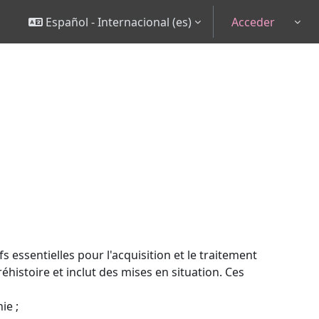
Español - Internacional ‎(es)‎
Acceder
Togg
s essentielles pour l'acquisition et le traitement
istoire et inclut des mises en situation. Ces
ie ;