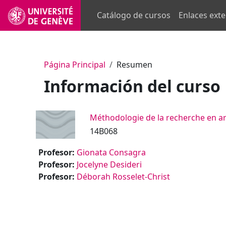
Salta al contenido principal
Catálogo de cursos
Enlaces ext
Página Principal
Resumen
Información del curso
Méthodologie de la recherche en ar
14B068
Profesor:
Gionata Consagra
Profesor:
Jocelyne Desideri
Profesor:
Déborah Rosselet-Christ