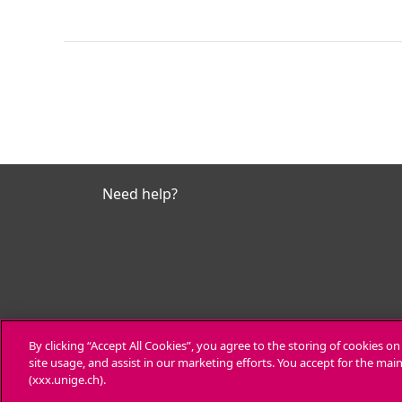
Need help?
By clicking “Accept All Cookies”, you agree to the storing of cookies o
site usage, and assist in our marketing efforts. You accept for the ma
(xxx.unige.ch).