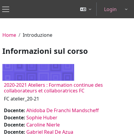
Vai al contenuto principale
Login
Tog
Pannello laterale
Home
Introduzione
Informazioni sul corso
2020-2021 Ateliers : Formation continue des
collaborateurs et collaboratrices FC
FC atelier_20-21
Docente:
Ahidoba De Franchi Mandscheff
Docente:
Sophie Huber
Docente:
Caroline Nierle
Docente:
Gabriel Real De Azua