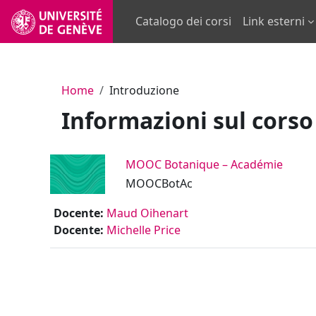
Vai al contenuto principale
Catalogo dei corsi
Link esterni
Home
Introduzione
Informazioni sul corso
MOOC Botanique – Académie
MOOCBotAc
Docente:
Maud Oihenart
Docente:
Michelle Price